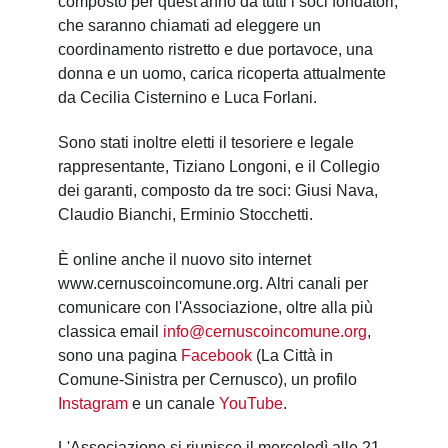
composto per quest'anno da tutti i soci fondatori,
che saranno chiamati ad eleggere un
coordinamento ristretto e due portavoce, una
donna e un uomo, carica ricoperta attualmente
da Cecilia Cisternino e Luca Forlani.
Sono stati inoltre eletti il tesoriere e legale
rappresentante, Tiziano Longoni, e il Collegio
dei garanti, composto da tre soci: Giusi Nava,
Claudio Bianchi, Erminio Stocchetti.
È online anche il nuovo sito internet
www.cernuscoincomune.org. Altri canali per
comunicare con l'Associazione, oltre alla più
classica email
info@cernuscoincomune.org
,
sono una pagina
Facebook
(La Città in
Comune-Sinistra per Cernusco), un profilo
Instagram
e un canale
YouTube
.
L'Associazione si riunisce il mercoledì alle 21