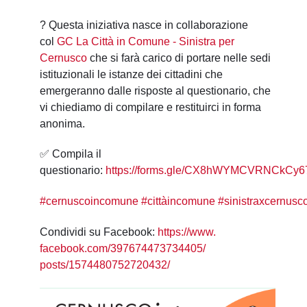
?
Questa iniziativa nasce in collaborazione
col
GC La Città in Comune - Sinistra per
Cernusco
che si farà carico di portare nelle sedi
istituzionali le istanze dei cittadini che
emergeranno dalle risposte al questionario, che
vi chiediamo di compilare e restituirci in forma
anonima.
✅
Compila il
questionario:
https://forms.gle/CX8hWYMCVRNCkCy6
#
cernuscoincomune
#
cittàincomune
#
sinistraxcernusc
Condividi su Facebook:
https://www.
facebook.com/397674473734405/
posts/1574480752720432/